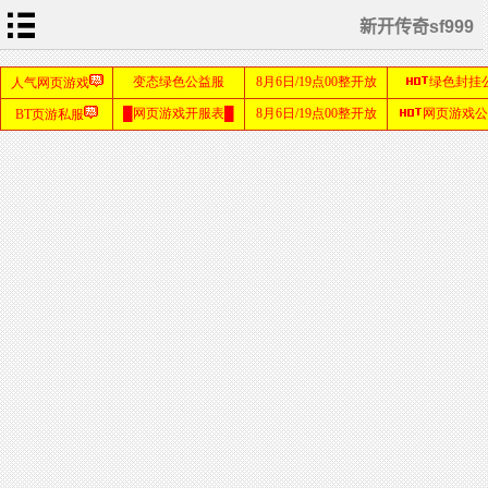
新开传奇sf999
首
页
新
开
传
奇
1.76
单
职
业
传
奇
sf999
发布
网